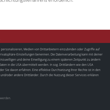
 personalisieren, Medien von Drittanbietern einzubinden oder Zugriffe auf
n Privatsphäre-Einstellungen benennen. Die Datenverarbeitung kann mit deiner
einzuwilligen und deine Einwilligung zu einem späteren Zeitpunkt zu ändern
ten in die USA übermittelt werden. In sog. Drittländern wie den USA
er Sie davon erfahren. Eine effektive Durchsetzung Ihrer Rechte ist in den
und/oder andere Drittländer. Durch die Nutzung dieser Services erklären
s
zur Seite.
t werden.