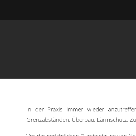
In der Praxis immer wieder anzutreff
Grenzabständen, Überbau, Lärmschutz, Zu
Vor der gerichtlichen Durchsetzung von Nac