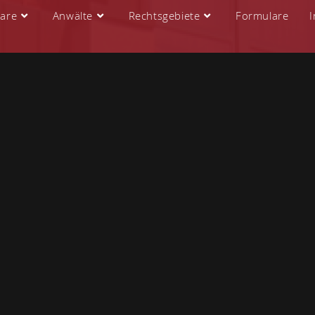
are
Anwälte
Rechtsgebiete
Formulare
I