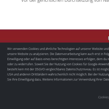
Wir verwenden Cookies und ähnliche Technologien auf unserer Website und ve
unsere Website zu analysieren. Die Datenverarbeitung kann auch erst in Folg
Einwilligung oder auf Basis eines berechtigten Interesses erfolgen, dem du 
oder zu widerrufen. Soweit Sie der Nutzung von Cookies für Google-Anwendu
besteht kein mit der DSGVO vergleichbares Datenschutzniveau. Es ist möglich
USA und anderen Drittländern wahrscheinlich nicht möglich. Bei der Nutzun
Als Ansprechpartner steht Ihnen im pri
Sie Ihre Einwilligung dazu. Weitere Informationen zur Verwendung Ihrer Dat
Cookies,